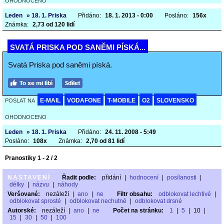
OHODNOCENO
Leden
» 18. 1. Priska
Přidáno:
18. 1. 2013 - 0:00
Posláno:
156x
Známka:
2,73 od 120 lidí
SVATÁ PRISKA POD SANĚMI PÍSKÁ...
Svatá Priska pod saněmi píská.
E-MAIL
VODAFONE
T-MOBILE
O2
SLOVENSKO
POSLAT NA
OHODNOCENO
Leden
» 18. 1. Priska
Přidáno:
24. 11. 2008 - 5:49
Posláno:
108x
Známka:
2,70 od 81 lidí
Pranostiky 1 - 2 / 2
NASTAVENÍ
Řadit podle:
přidání
|
hodnocení
|
posílanosti
|
délky
|
názvu
|
náhody
Veršované:
nezáleží
|
ano
|
ne
Filtr obsahu:
odblokovat lechtivé
|
odblokovat sprosté
|
odblokovat nechutné
|
odblokovat drsné
Autorské:
nezáleží
|
ano
|
ne
Počet na stránku:
1
|
5
|
10
|
15
|
30
|
50
|
100