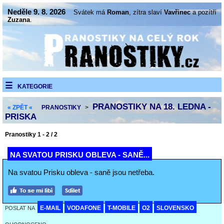
Neděle 9. 8. 2026
Svátek má
Roman
, zítra slaví
Vavřinec
a pozítří
Zuzana
.
KATEGORIE
PRANOSTIKY NA 18. LEDNA -
« ZPĚT «
PRANOSTIKY
>
PRISKA
Pranostiky 1 - 2 / 2
NA SVATOU PRISKU OBLEVA - SANĚ...
Na svatou Prisku obleva - saně jsou netřeba.
E-MAIL
VODAFONE
T-MOBILE
O2
SLOVENSKO
POSLAT NA