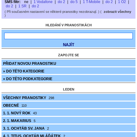
SMS filtr:
ne
|
1 Vodafone
|
do 2
|
do 5
|
1 T-Mobile
|
do 2
|
1 O2
|
do 2
|
1 SR
|
do 2
( Při současném nastavení se některé pranostiky nezobrazují. ) (
zobrazit všechny
)
HLEDÁNÍ V PRANOSTIKÁCH
ZAPOJTE SE
PŘIDAT NOVOU PRANOSTIKU
» DO TÉTO KATEGORIE
» DO TÉTO PODKATEGORIE
LEDEN
VŠECHNY PRANOSTIKY
298
OBECNÉ
110
1. 1. NOVÝ ROK
43
2. 1. MAKARIUS
5
3. 1. OCHTÁB SV. JANA
2
4. 1. TITUS, OCHTÁB MLÁĎÁTEK
2