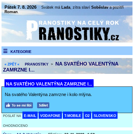
Pátek 7. 8. 2026
Svátek má
Lada
, zítra slaví
Soběslav
a pozítří
Roman
.
KATEGORIE
NA SVATÉHO VALENTÝNA
« ZPĚT «
PRANOSTIKY
>
ZAMRZNE I...
NA SVATÉHO VALENTÝNA ZAMRZNE I...
Na svatého Valentýna zamrzne i kolo mlýna.
E-MAIL
VODAFONE
T-MOBILE
O2
SLOVENSKO
POSLAT NA
OHODNOCENO