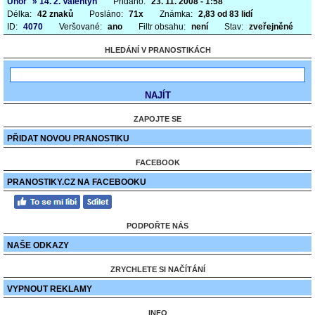
Únor
» 14. 2. Valentýn
Přidáno:
23. 11. 2008 - 1:58
Délka:
42 znaků
Posláno:
71x
Známka:
2,83 od 83 lidí
ID:
4070
Veršované:
ano
Filtr obsahu:
není
Stav:
zveřejněné
HLEDÁNÍ V PRANOSTIKÁCH
ZAPOJTE SE
PŘIDAT NOVOU PRANOSTIKU
FACEBOOK
PRANOSTIKY.CZ NA FACEBOOKU
PODPOŘTE NÁS
NAŠE ODKAZY
ZRYCHLETE SI NAČÍTÁNÍ
VYPNOUT REKLAMY
INFO