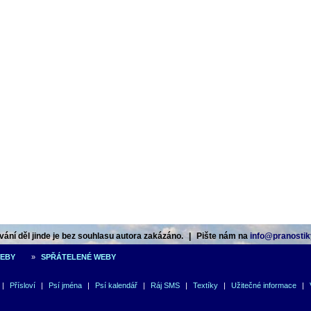
ání děl jinde je bez souhlasu autora zakázáno.
|
Pište nám na
info@pranostik
WEBY
»
SPŘÁTELENÉ WEBY
|
Přísloví
|
Psí jména
|
Psí kalendář
|
Ráj SMS
|
Textíky
|
Užitečné informace
|