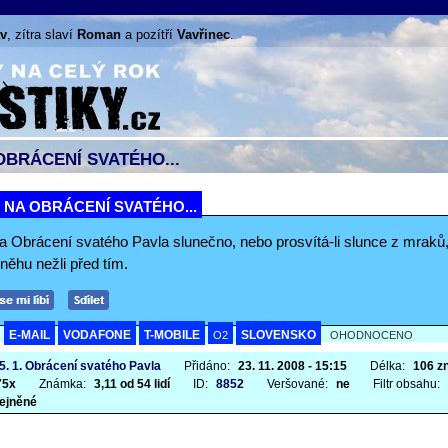
v
, zítra slaví
Roman
a pozítří
Vavřinec
.
 OBRÁCENÍ SVATÉHO...
I NA OBRÁCENÍ SVATÉHO...
na Obrácení svatého Pavla slunečno, nebo prosvítá-li slunce z mraků
něhu nežli před tím.
E-MAIL
VODAFONE
T-MOBILE
SLOVENSKO
A
O2
OHODNOCENO
5. 1. Obrácení svatého Pavla
Přidáno:
23. 11. 2008 - 15:15
Délka:
106 z
75x
Známka:
3,11 od 54 lidí
ID:
8852
Veršované:
ne
Filtr obsahu:
ejněné