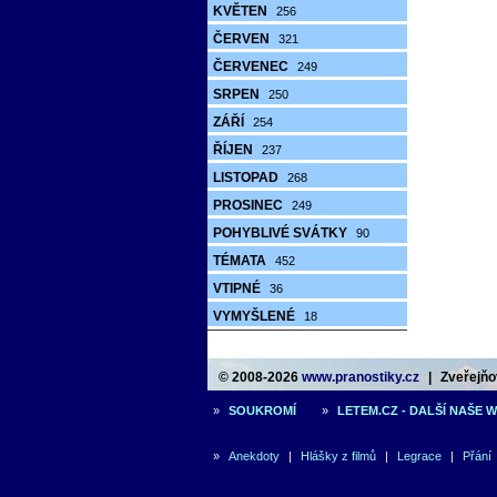
KVĚTEN
256
ČERVEN
321
ČERVENEC
249
SRPEN
250
ZÁŘÍ
254
ŘÍJEN
237
LISTOPAD
268
PROSINEC
249
POHYBLIVÉ SVÁTKY
90
TÉMATA
452
VTIPNÉ
36
VYMYŠLENÉ
18
© 2008-2026
www.pranostiky.cz
|
Zveřejňov
»
SOUKROMÍ
»
LETEM.CZ - DALŠÍ NAŠE 
»
Anekdoty
|
Hlášky z filmů
|
Legrace
|
Přání