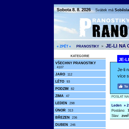
Sobota 8. 8. 2026
Svátek má
Soběsla
JE-LI NA
« ZPĚT «
PRANOSTIKY
>
KATEGORIE
JE-L
VŠECHNY PRANOSTIKY
4107
Je-li 
JARO
112
více s
LÉTO
93
PODZIM
82
ZIMA
47
POSLAT N
LEDEN
298
Leden
» 2
ÚNOR
313
Posláno:
Stav:
zveř
BŘEZEN
236
DUBEN
246