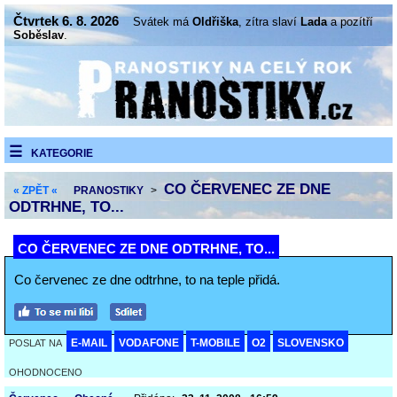
Čtvrtek 6. 8. 2026
Svátek má
Oldřiška
, zítra slaví
Lada
a pozítří
Soběslav
.
KATEGORIE
CO ČERVENEC ZE DNE
« ZPĚT «
PRANOSTIKY
>
ODTRHNE, TO...
CO ČERVENEC ZE DNE ODTRHNE, TO...
Co červenec ze dne odtrhne, to na teple přidá.
E-MAIL
VODAFONE
T-MOBILE
O2
SLOVENSKO
POSLAT NA
OHODNOCENO