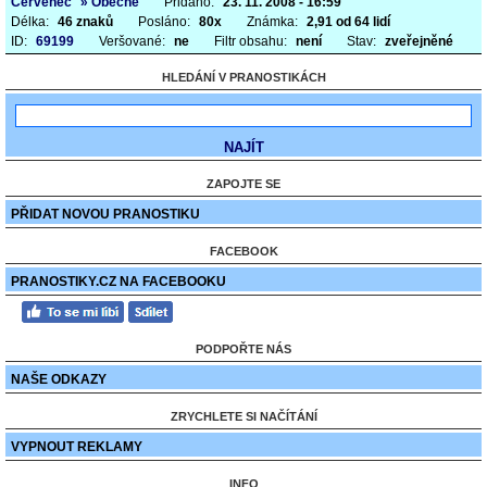
Červenec
» Obecné
Přidáno:
23. 11. 2008 - 16:59
Délka:
46 znaků
Posláno:
80x
Známka:
2,91 od 64 lidí
ID:
69199
Veršované:
ne
Filtr obsahu:
není
Stav:
zveřejněné
HLEDÁNÍ V PRANOSTIKÁCH
ZAPOJTE SE
PŘIDAT NOVOU PRANOSTIKU
FACEBOOK
PRANOSTIKY.CZ NA FACEBOOKU
PODPOŘTE NÁS
NAŠE ODKAZY
ZRYCHLETE SI NAČÍTÁNÍ
VYPNOUT REKLAMY
INFO