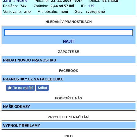
Jaro
» Různé
Přidáno:
23. 11. 2008 - 6:47
Délka:
51 znaků
Posláno:
74x
Známka:
2,44 od 57 lidí
ID:
139
Veršované:
ano
Filtr obsahu:
není
Stav:
zveřejněné
HLEDÁNÍ V PRANOSTIKÁCH
ZAPOJTE SE
PŘIDAT NOVOU PRANOSTIKU
FACEBOOK
PRANOSTIKY.CZ NA FACEBOOKU
PODPOŘTE NÁS
NAŠE ODKAZY
ZRYCHLETE SI NAČÍTÁNÍ
VYPNOUT REKLAMY
INFO