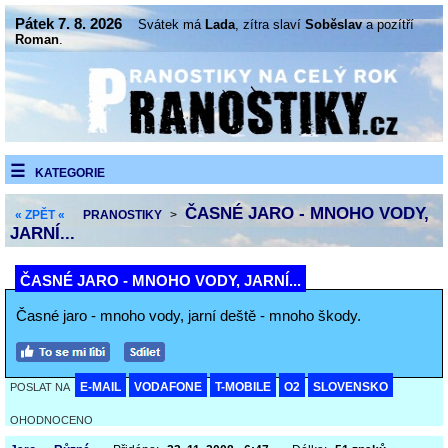
Pátek 7. 8. 2026
Svátek má
Lada
, zítra slaví
Soběslav
a pozítří
Roman
.
KATEGORIE
ČASNÉ JARO - MNOHO VODY,
« ZPĚT «
PRANOSTIKY
>
JARNÍ...
ČASNÉ JARO - MNOHO VODY, JARNÍ...
Časné jaro - mnoho vody, jarní deště - mnoho škody.
E-MAIL
VODAFONE
T-MOBILE
O2
SLOVENSKO
POSLAT NA
OHODNOCENO