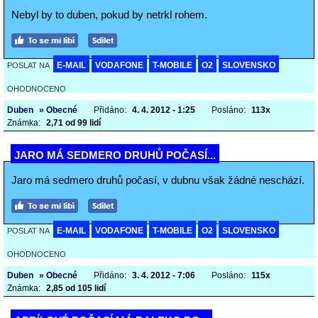
Nebyl by to duben, pokud by netrkl rohem.
E-MAIL
VODAFONE
T-MOBILE
O2
SLOVENSKO
POSLAT NA
OHODNOCENO
Duben
» Obecné
Přidáno:
4. 4. 2012 - 1:25
Posláno:
113x
Známka:
2,71 od 99 lidí
JARO MÁ SEDMERO DRUHŮ POČASÍ...
Jaro má sedmero druhů počasí, v dubnu však žádné neschází.
E-MAIL
VODAFONE
T-MOBILE
O2
SLOVENSKO
POSLAT NA
OHODNOCENO
Duben
» Obecné
Přidáno:
3. 4. 2012 - 7:06
Posláno:
115x
Známka:
2,85 od 105 lidí