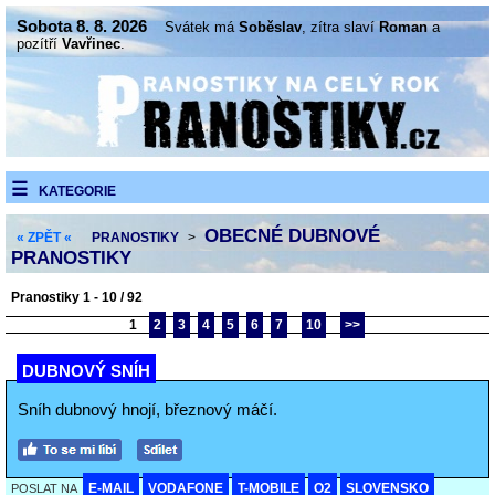
Sobota 8. 8. 2026
Svátek má
Soběslav
, zítra slaví
Roman
a
pozítří
Vavřinec
.
KATEGORIE
OBECNÉ DUBNOVÉ
« ZPĚT «
PRANOSTIKY
>
PRANOSTIKY
Pranostiky 1 - 10 / 92
1
2
3
4
5
6
7
10
>>
DUBNOVÝ SNÍH
Sníh dubnový hnojí, březnový máčí.
E-MAIL
VODAFONE
T-MOBILE
O2
SLOVENSKO
POSLAT NA