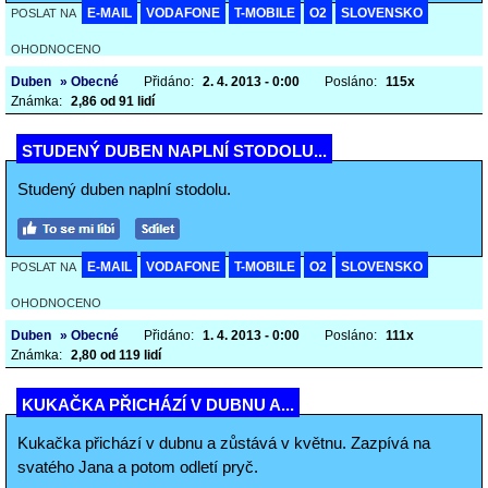
E-MAIL
VODAFONE
T-MOBILE
O2
SLOVENSKO
POSLAT NA
OHODNOCENO
Duben
» Obecné
Přidáno:
2. 4. 2013 - 0:00
Posláno:
115x
Známka:
2,86 od 91 lidí
STUDENÝ DUBEN NAPLNÍ STODOLU...
Studený duben naplní stodolu.
E-MAIL
VODAFONE
T-MOBILE
O2
SLOVENSKO
POSLAT NA
OHODNOCENO
Duben
» Obecné
Přidáno:
1. 4. 2013 - 0:00
Posláno:
111x
Známka:
2,80 od 119 lidí
KUKAČKA PŘICHÁZÍ V DUBNU A...
Kukačka přichází v dubnu a zůstává v květnu. Zazpívá na
svatého Jana a potom odletí pryč.