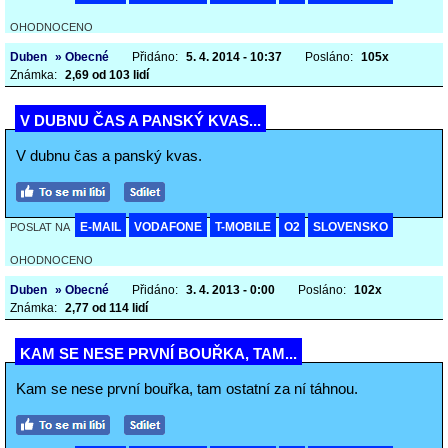
OHODNOCENO
Duben
» Obecné
Přidáno:
5. 4. 2014 - 10:37
Posláno:
105x
Známka:
2,69 od 103 lidí
V DUBNU ČAS A PANSKÝ KVAS...
V dubnu čas a panský kvas.
E-MAIL
VODAFONE
T-MOBILE
O2
SLOVENSKO
POSLAT NA
OHODNOCENO
Duben
» Obecné
Přidáno:
3. 4. 2013 - 0:00
Posláno:
102x
Známka:
2,77 od 114 lidí
KAM SE NESE PRVNÍ BOUŘKA, TAM...
Kam se nese první bouřka, tam ostatní za ní táhnou.