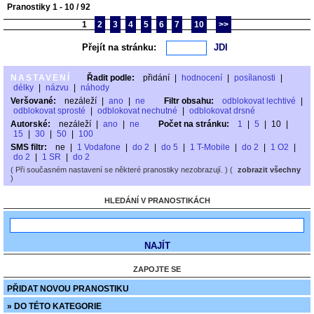
Pranostiky 1 - 10 / 92
1
2
3
4
5
6
7
10
>>
Přejít na stránku:
NASTAVENÍ
Řadit podle:
přidání
|
hodnocení
|
posílanosti
|
délky
|
názvu
|
náhody
Veršované:
nezáleží
|
ano
|
ne
Filtr obsahu:
odblokovat lechtivé
|
odblokovat sprosté
|
odblokovat nechutné
|
odblokovat drsné
Autorské:
nezáleží
|
ano
|
ne
Počet na stránku:
1
|
5
|
10
|
15
|
30
|
50
|
100
SMS filtr:
ne
|
1 Vodafone
|
do 2
|
do 5
|
1 T-Mobile
|
do 2
|
1 O2
|
do 2
|
1 SR
|
do 2
( Při současném nastavení se některé pranostiky nezobrazují. ) (
zobrazit všechny
)
HLEDÁNÍ V PRANOSTIKÁCH
ZAPOJTE SE
PŘIDAT NOVOU PRANOSTIKU
» DO TÉTO KATEGORIE