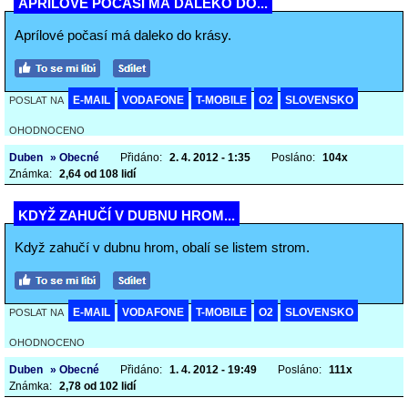
APRÍLOVÉ POČASÍ MÁ DALEKO DO...
Aprílové počasí má daleko do krásy.
E-MAIL
VODAFONE
T-MOBILE
O2
SLOVENSKO
POSLAT NA
OHODNOCENO
Duben
» Obecné
Přidáno:
2. 4. 2012 - 1:35
Posláno:
104x
Známka:
2,64 od 108 lidí
KDYŽ ZAHUČÍ V DUBNU HROM...
Když zahučí v dubnu hrom, obalí se listem strom.
E-MAIL
VODAFONE
T-MOBILE
O2
SLOVENSKO
POSLAT NA
OHODNOCENO
Duben
» Obecné
Přidáno:
1. 4. 2012 - 19:49
Posláno:
111x
Známka:
2,78 od 102 lidí