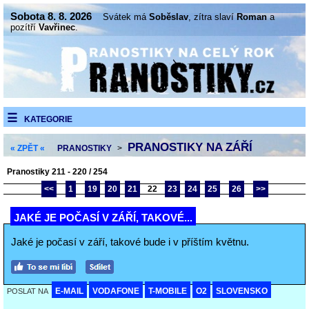
Sobota 8. 8. 2026
Svátek má
Soběslav
, zítra slaví
Roman
a
pozítří
Vavřinec
.
KATEGORIE
PRANOSTIKY NA ZÁŘÍ
« ZPĚT «
PRANOSTIKY
>
Pranostiky 211 - 220 / 254
<<
1
19
20
21
22
23
24
25
26
>>
JAKÉ JE POČASÍ V ZÁŘÍ, TAKOVÉ...
Jaké je počasí v září, takové bude i v příštím květnu.
E-MAIL
VODAFONE
T-MOBILE
O2
SLOVENSKO
POSLAT NA