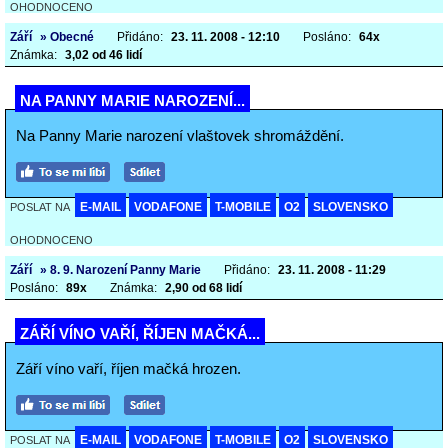
OHODNOCENO
Září
» Obecné
Přidáno:
23. 11. 2008 - 12:10
Posláno:
64x
Známka:
3,02 od 46 lidí
NA PANNY MARIE NAROZENÍ...
Na Panny Marie narození vlaštovek shromáždění.
E-MAIL
VODAFONE
T-MOBILE
O2
SLOVENSKO
POSLAT NA
OHODNOCENO
Září
» 8. 9. Narození Panny Marie
Přidáno:
23. 11. 2008 - 11:29
Posláno:
89x
Známka:
2,90 od 68 lidí
ZÁŘÍ VÍNO VAŘÍ, ŘÍJEN MAČKÁ...
Září víno vaří, říjen mačká hrozen.
E-MAIL
VODAFONE
T-MOBILE
O2
SLOVENSKO
POSLAT NA