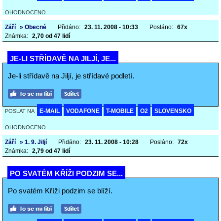
OHODNOCENO
Září
» Obecné
Přidáno:
23. 11. 2008 - 10:33
Posláno:
67x
Známka:
2,70 od 47 lidí
JE-LI STŘÍDAVĚ NA JILJÍ, JE...
Je-li střídavě na Jiljí, je střídavé podletí.
E-MAIL
VODAFONE
T-MOBILE
O2
SLOVENSKO
POSLAT NA
OHODNOCENO
Září
» 1. 9. Jiljí
Přidáno:
23. 11. 2008 - 10:28
Posláno:
72x
Známka:
2,79 od 47 lidí
PO SVATÉM KŘÍŽI PODZIM SE...
Po svatém Kříži podzim se blíží.