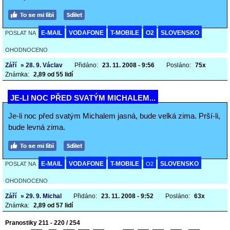
E-MAIL
VODAFONE
T-MOBILE
O2
SLOVENSKO
POSLAT NA
OHODNOCENO
Září
» 28. 9. Václav
Přidáno:
23. 11. 2008 - 9:56
Posláno:
75x
Známka:
2,89 od 55 lidí
JE-LI NOC PŘED SVATÝM MICHALEM...
Je-li noc před svatým Michalem jasná, bude velká zima. Prší-li,
bude levná zima.
E-MAIL
VODAFONE
T-MOBILE
SLOVENSKO
POSLAT NA
O2
OHODNOCENO
Září
» 29. 9. Michal
Přidáno:
23. 11. 2008 - 9:52
Posláno:
63x
Známka:
2,89 od 57 lidí
Pranostiky 211 - 220 / 254