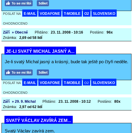
E-MAIL
VODAFONE
T-MOBILE
O2
SLOVENSKO
POSLAT NA
OHODNOCENO
Září
» Obecné
Přidáno:
23. 11. 2008 - 10:16
Posláno:
96x
Známka:
2,69 od 58 lidí
JE-LI SVATÝ MICHAL JASNÝ A...
Je-li svatý Michal jasný a krásný, bude tak ještě po čtyři neděle.
E-MAIL
VODAFONE
T-MOBILE
SLOVENSKO
POSLAT NA
O2
OHODNOCENO
Září
» 29. 9. Michal
Přidáno:
23. 11. 2008 - 10:12
Posláno:
80x
Známka:
2,97 od 62 lidí
SVATÝ VÁCLAV ZAVÍRÁ ZEM...
Svatý Václav zavírá zem.