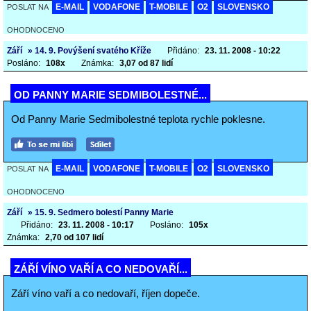
E-MAIL
VODAFONE
T-MOBILE
O2
SLOVENSKO
POSLAT NA
OHODNOCENO
Září
» 14. 9. Povýšení svatého Kříže
Přidáno:
23. 11. 2008 - 10:22
Posláno:
108x
Známka:
3,07 od 87 lidí
OD PANNY MARIE SEDMIBOLESTNÉ...
Od Panny Marie Sedmibolestné teplota rychle poklesne.
E-MAIL
VODAFONE
T-MOBILE
O2
SLOVENSKO
POSLAT NA
OHODNOCENO
Září
» 15. 9. Sedmero bolestí Panny Marie
Přidáno:
23. 11. 2008 - 10:17
Posláno:
105x
Známka:
2,70 od 107 lidí
ZÁŘÍ VÍNO VAŘÍ A CO NEDOVAŘÍ...
Září víno vaří a co nedovaří, říjen dopeče.