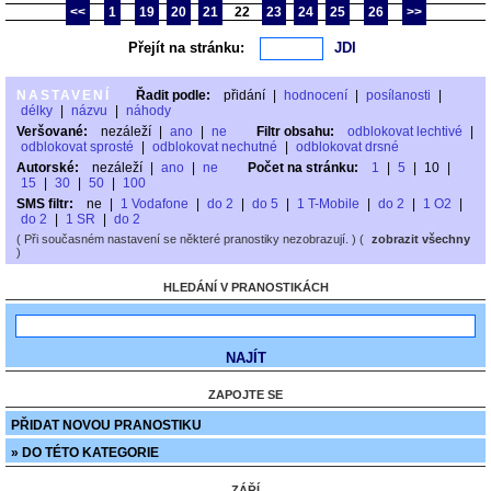
<<
1
19
20
21
22
23
24
25
26
>>
Přejít na stránku:
NASTAVENÍ
Řadit podle:
přidání
|
hodnocení
|
posílanosti
|
délky
|
názvu
|
náhody
Veršované:
nezáleží
|
ano
|
ne
Filtr obsahu:
odblokovat lechtivé
|
odblokovat sprosté
|
odblokovat nechutné
|
odblokovat drsné
Autorské:
nezáleží
|
ano
|
ne
Počet na stránku:
1
|
5
|
10
|
15
|
30
|
50
|
100
SMS filtr:
ne
|
1 Vodafone
|
do 2
|
do 5
|
1 T-Mobile
|
do 2
|
1 O2
|
do 2
|
1 SR
|
do 2
( Při současném nastavení se některé pranostiky nezobrazují. ) (
zobrazit všechny
)
HLEDÁNÍ V PRANOSTIKÁCH
ZAPOJTE SE
PŘIDAT NOVOU PRANOSTIKU
» DO TÉTO KATEGORIE
ZÁŘÍ