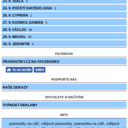
23. 9. TEKLA
4
24. 9. POČETÍ SVATÉHO JANA
2
26. 9. CYPRIÁN
1
27. 9. KOSMAS, DAMIÁN
3
28. 9. VÁCLAV
36
29. 9. MICHAL
34
30. 9. JERONÝM
4
FACEBOOK
PRANOSTIKY.CZ NA FACEBOOKU
PODPOŘTE NÁS
NAŠE ODKAZY
ZRYCHLETE SI NAČÍTÁNÍ
VYPNOUT REKLAMY
INFO
pranostiky na září, zářijové pranostiky, pranostika na září, zářijová