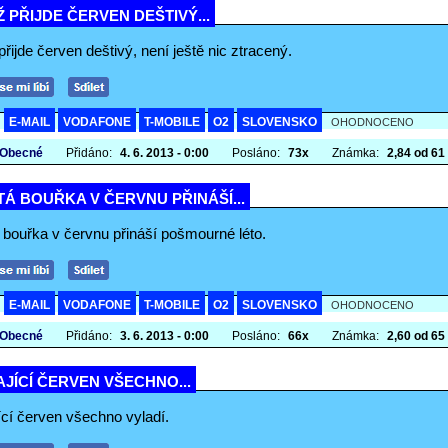
 PŘIJDE ČERVEN DEŠTIVÝ...
řijde červen deštivý, není ještě nic ztracený.
E-MAIL
VODAFONE
T-MOBILE
O2
SLOVENSKO
A
OHODNOCENO
 Obecné
Přidáno:
4. 6. 2013 - 0:00
Posláno:
73x
Známka:
2,84 od 61 
Á BOUŘKA V ČERVNU PŘINÁŠÍ...
 bouřka v červnu přináší pošmourné léto.
E-MAIL
VODAFONE
T-MOBILE
O2
SLOVENSKO
A
OHODNOCENO
 Obecné
Přidáno:
3. 6. 2013 - 0:00
Posláno:
66x
Známka:
2,60 od 65 
JÍCÍ ČERVEN VŠECHNO...
ící červen všechno vyladí.