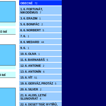
OBECNÉ
72
1. 6. FORTUNÁT,
NIKODÉMUS
7
3. 6. ERAZIM
1
5. 6. BONIFÁC
2
6. 6. NORBERT
5
3 lidí
7. 6.
1
8. 6. MEDARD
44
9. 6.
1
10. 6. OLIVA
1
11. 6. BARNABÁŠ
5
12. 6. ANTONIE
2
13. 6. ANTONÍN
6
 lidí
15. 6. VÍT
51
19. 6. GERVÁZ, PROTÁZ
5
20. 6. SILVER
2
21. 6. ALOIS, LETNÍ
SLUNOVRAT
4
22. 6. DESET TISÍC RYTÍŘŮ,