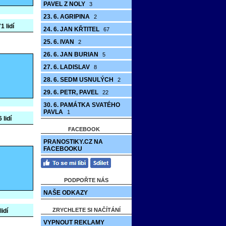
PAVEL Z NOLY
3
23. 6. AGRIPINA
2
1 lidí
24. 6. JAN KŘTITEL
67
25. 6. IVAN
2
26. 6. JAN BURIAN
5
27. 6. LADISLAV
8
28. 6. SEDM USNULÝCH
2
29. 6. PETR, PAVEL
22
30. 6. PAMÁTKA SVATÉHO
PAVLA
1
 lidí
FACEBOOK
PRANOSTIKY.CZ NA
FACEBOOKU
PODPOŘTE NÁS
NAŠE ODKAZY
ZRYCHLETE SI NAČÍTÁNÍ
lidí
VYPNOUT REKLAMY