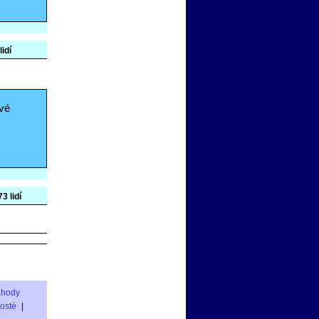
lidí
ové
3 lidí
áhody
rosté
|