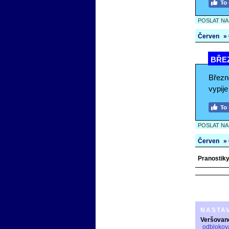
POSLAT N
Červen
»
BŘEZ
Březn
vypije
POSLAT N
Červen
»
Pranostiky 
NASTA
Veršovan
odblokov