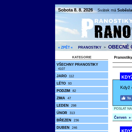
Sobota 8. 8. 2026
Svátek má
Soběsla
OBECNÉ 
« ZPĚT «
PRANOSTIKY
>
KATEGORIE
Pranostiky 
VŠECHNY PRANOSTIKY
4107
JARO
112
KDY
LÉTO
93
Když 
PODZIM
82
ZIMA
47
LEDEN
298
POSLAT N
ÚNOR
313
Červen
»
BŘEZEN
236
DUBEN
246
KDYŽ