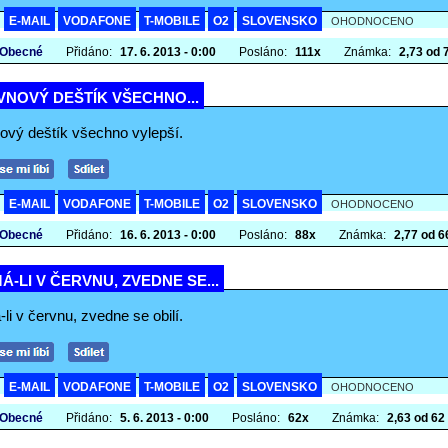
E-MAIL
VODAFONE
T-MOBILE
O2
SLOVENSKO
A
OHODNOCENO
 Obecné
Přidáno:
17. 6. 2013 - 0:00
Posláno:
111x
Známka:
2,73 od 7
VNOVÝ DEŠTÍK VŠECHNO...
ový deštík všechno vylepší.
E-MAIL
VODAFONE
T-MOBILE
O2
SLOVENSKO
A
OHODNOCENO
 Obecné
Přidáno:
16. 6. 2013 - 0:00
Posláno:
88x
Známka:
2,77 od 66
Á-LI V ČERVNU, ZVEDNE SE...
li v červnu, zvedne se obilí.
E-MAIL
VODAFONE
T-MOBILE
O2
SLOVENSKO
A
OHODNOCENO
 Obecné
Přidáno:
5. 6. 2013 - 0:00
Posláno:
62x
Známka:
2,63 od 62 