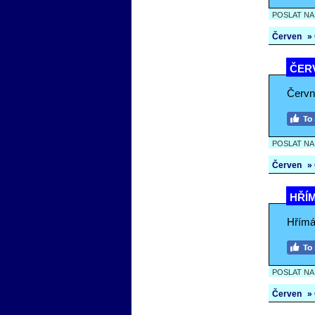
POSLAT N
Červen
»
ČER
Červn
POSLAT N
Červen
»
HŘÍM
Hřímá-
POSLAT N
Červen
»