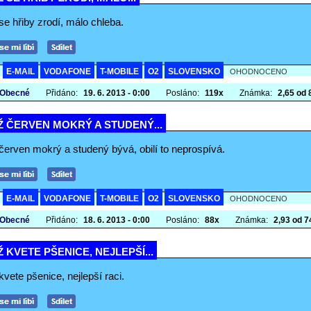
e hřiby zrodí, málo chleba.
E-MAIL
VODAFONE
T-MOBILE
O2
SLOVENSKO
A
OHODNOCENO
 Obecné
Přidáno:
19. 6. 2013 - 0:00
Posláno:
119x
Známka:
2,65 od 8
 ČERVEN MOKRÝ A STUDENÝ...
červen mokrý a studený bývá, obilí to neprospívá.
E-MAIL
VODAFONE
T-MOBILE
O2
SLOVENSKO
A
OHODNOCENO
 Obecné
Přidáno:
18. 6. 2013 - 0:00
Posláno:
88x
Známka:
2,93 od 74
 KVETE PŠENICE, NEJLEPŠÍ...
vete pšenice, nejlepší raci.