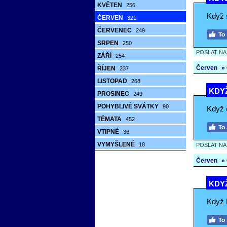
KVĚTEN
256
Když s
ČERVEN
321
ČERVENEC
249
SRPEN
250
POSLAT N
ZÁŘÍ
254
Červen
»
ŘÍJEN
237
LISTOPAD
268
KDYŽ
PROSINEC
249
POHYBLIVÉ SVÁTKY
90
Když 
TÉMATA
452
VTIPNÉ
36
VYMYŠLENÉ
18
POSLAT N
Červen
»
KDYŽ
Když k