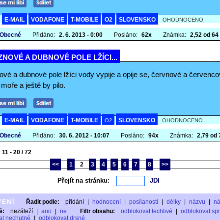
E-MAIL
VODAFONE
T-MOBILE
O2
SLOVENSKO
A
OHODNOCENO
 Obecné
Přidáno:
2. 6. 2013 - 0:00
Posláno:
62x
Známka:
2,52 od 64 
NOVÉ A DUBNOVÉ POLE LŽÍCI...
ové a dubnové pole lžíci vody vypije a opije se, červnové a červenc
 moře a ještě by pilo.
E-MAIL
VODAFONE
T-MOBILE
SLOVENSKO
A
O2
OHODNOCENO
 Obecné
Přidáno:
30. 6. 2012 - 10:07
Posláno:
94x
Známka:
2,79 od 7
11 - 20 / 72
<<
1
2
3
4
5
6
7
8
>>
Přejít na stránku:
VENÍ
Řadit podle:
přidání
|
hodnocení
|
posílanosti
|
délky
|
názvu
|
n
é:
nezáleží
|
ano
|
ne
Filtr obsahu:
odblokovat lechtivé
|
odblokovat sp
at nechutné
|
odblokovat drsné