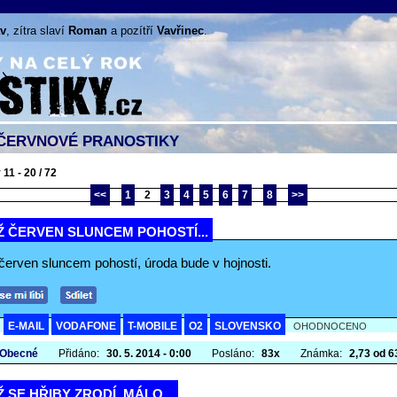
v
, zítra slaví
Roman
a pozítří
Vavřinec
.
ČERVNOVÉ PRANOSTIKY
11 - 20 / 72
<<
1
2
3
4
5
6
7
8
>>
Ž ČERVEN SLUNCEM POHOSTÍ...
červen sluncem pohostí, úroda bude v hojnosti.
E-MAIL
VODAFONE
T-MOBILE
O2
SLOVENSKO
A
OHODNOCENO
 Obecné
Přidáno:
30. 5. 2014 - 0:00
Posláno:
83x
Známka:
2,73 od 63
 SE HŘIBY ZRODÍ, MÁLO...