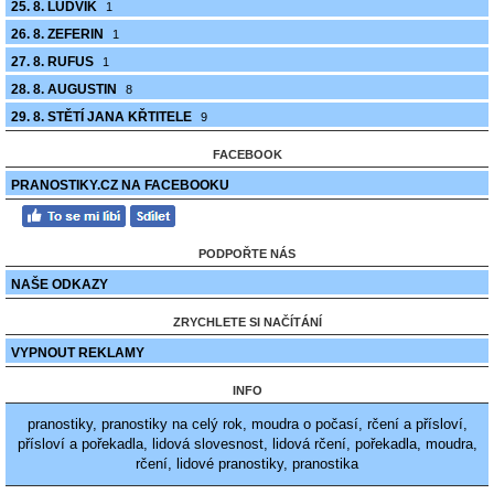
25. 8. LUDVÍK
1
26. 8. ZEFERIN
1
27. 8. RUFUS
1
28. 8. AUGUSTIN
8
29. 8. STĚTÍ JANA KŘTITELE
9
FACEBOOK
PRANOSTIKY.CZ NA FACEBOOKU
PODPOŘTE NÁS
NAŠE ODKAZY
ZRYCHLETE SI NAČÍTÁNÍ
VYPNOUT REKLAMY
INFO
pranostiky, pranostiky na celý rok, moudra o počasí, rčení a přísloví,
přísloví a pořekadla, lidová slovesnost, lidová rčení, pořekadla, moudra,
rčení, lidové pranostiky, pranostika