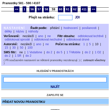
Pranostiky 581 - 590 / 4107
<<
1
56
57
58
59
60
61
62
411
>>
Přejít na stránku:
NASTAVENÍ
Řadit podle:
přidání
|
hodnocení
|
posílanosti
|
délky
|
názvu
|
náhody
Veršované:
nezáleží
|
ano
|
ne
Filtr obsahu:
odblokovat lechtivé
|
odblokovat sprosté
|
odblokovat nechutné
|
odblokovat drsné
Autorské:
nezáleží
|
ano
|
ne
Počet na stránku:
1
|
5
|
10
|
15
|
30
|
50
|
100
SMS filtr:
ne
|
1 Vodafone
|
do 2
|
do 5
|
1 T-Mobile
|
do 2
|
1 O2
|
do 2
|
1 SR
|
do 2
( Při současném nastavení se některé pranostiky nezobrazují. ) (
zobrazit všechny
)
HLEDÁNÍ V PRANOSTIKÁCH
ZAPOJTE SE
PŘIDAT NOVOU PRANOSTIKU