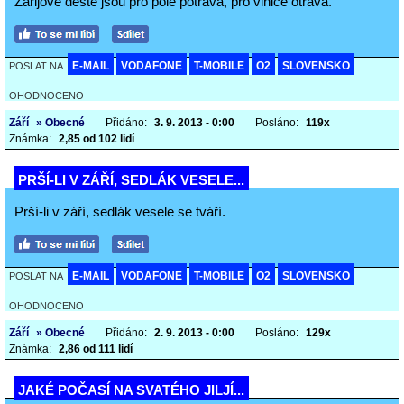
Zářijové deště jsou pro pole potrava, pro vinice otrava.
E-MAIL
VODAFONE
T-MOBILE
O2
SLOVENSKO
POSLAT NA
OHODNOCENO
Září
» Obecné
Přidáno:
3. 9. 2013 - 0:00
Posláno:
119x
Známka:
2,85 od 102 lidí
PRŠÍ-LI V ZÁŘÍ, SEDLÁK VESELE...
Prší-li v září, sedlák vesele se tváří.
E-MAIL
VODAFONE
T-MOBILE
O2
SLOVENSKO
POSLAT NA
OHODNOCENO
Září
» Obecné
Přidáno:
2. 9. 2013 - 0:00
Posláno:
129x
Známka:
2,86 od 111 lidí
JAKÉ POČASÍ NA SVATÉHO JILJÍ...