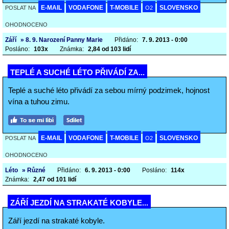
E-MAIL
VODAFONE
T-MOBILE
SLOVENSKO
POSLAT NA
O2
OHODNOCENO
Září
» 8. 9. Narození Panny Marie
Přidáno:
7. 9. 2013 - 0:00
Posláno:
103x
Známka:
2,84 od 103 lidí
TEPLÉ A SUCHÉ LÉTO PŘIVÁDÍ ZA...
Teplé a suché léto přivádí za sebou mírný podzimek, hojnost
vína a tuhou zimu.
E-MAIL
VODAFONE
T-MOBILE
SLOVENSKO
POSLAT NA
O2
OHODNOCENO
Léto
» Různé
Přidáno:
6. 9. 2013 - 0:00
Posláno:
114x
Známka:
2,47 od 101 lidí
ZÁŘÍ JEZDÍ NA STRAKATÉ KOBYLE...
Září jezdí na strakaté kobyle.