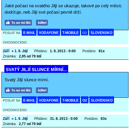
Jaké počasí na svatého Jiljí se ukazuje, takové po celý měsíc
dodržuje, neb Jiljí své počasí pevně drží.
E-MAIL
VODAFONE
T-MOBILE
SLOVENSKO
POSLAT NA
O2
OHODNOCENO
Září
» 1. 9. Jiljí
Přidáno:
1. 9. 2013 - 0:00
Posláno:
81x
Známka:
2,95 od 79 lidí
SVATÝ JILJÍ SLUNCE MÍRNÍ...
Svatý Jiljí slunce mírní.
E-MAIL
VODAFONE
T-MOBILE
O2
SLOVENSKO
POSLAT NA
OHODNOCENO
Září
» 1. 9. Jiljí
Přidáno:
31. 8. 2013 - 0:00
Posláno:
83x
Známka:
2,77 od 79 lidí