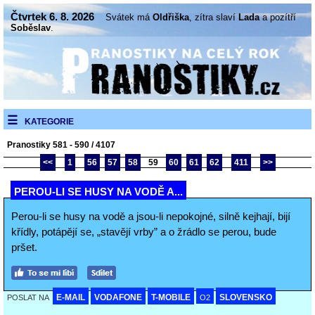
Čtvrtek 6. 8. 2026
Svátek má
Oldřiška
, zítra slaví
Lada
a pozítří
Soběslav
.
KATEGORIE
Pranostiky 581 - 590 / 4107
<<
1
56
57
58
59
60
61
62
411
>>
PEROU-LI SE HUSY NA VODĚ A...
Perou-li se husy na vodě a jsou-li nepokojné, silně kejhají, bijí
křídly, potápějí se, „stavějí vrby” a o žrádlo se perou, bude
pršet.
E-MAIL
VODAFONE
T-MOBILE
SLOVENSKO
POSLAT NA
O2