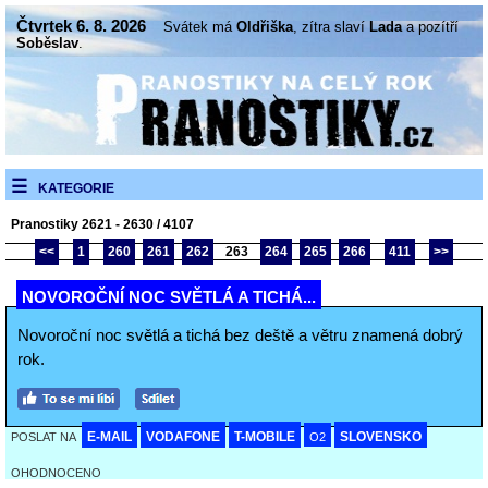
Čtvrtek 6. 8. 2026
Svátek má
Oldřiška
, zítra slaví
Lada
a pozítří
Soběslav
.
KATEGORIE
Pranostiky 2621 - 2630 / 4107
<<
1
260
261
262
263
264
265
266
411
>>
NOVOROČNÍ NOC SVĚTLÁ A TICHÁ...
Novoroční noc světlá a tichá bez deště a větru znamená dobrý
rok.
E-MAIL
VODAFONE
T-MOBILE
SLOVENSKO
POSLAT NA
O2
OHODNOCENO