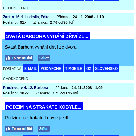
OHODNOCENO
Září
» 16. 9. Ludmila, Edita
Přidáno:
24. 11. 2008 - 1:10
Posláno:
91x
Známka:
2,76 od 90 lidí
SVATÁ BARBORA VYHÁNÍ DŘÍVÍ ZE...
Svatá Barbora vyhání dříví ze dvora.
E-MAIL
VODAFONE
T-MOBILE
O2
SLOVENSKO
POSLAT NA
OHODNOCENO
Prosinec
» 4. 12. Barbora
Přidáno:
24. 11. 2008 - 1:09
Posláno:
102x
Známka:
2,75 od 145 lidí
PODZIM NA STRAKATÉ KOBYLE...
Podzim na strakaté kobyle jezdí.