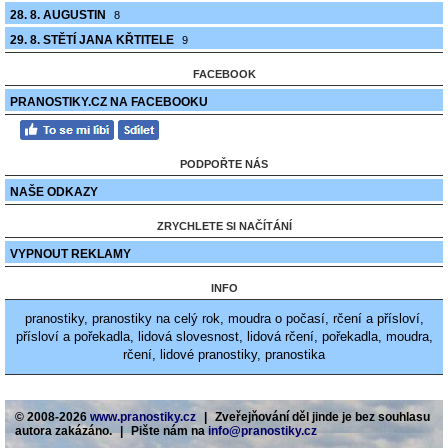
28. 8. AUGUSTIN
8
29. 8. STĚTÍ JANA KŘTITELE
9
FACEBOOK
PRANOSTIKY.CZ NA FACEBOOKU
PODPOŘTE NÁS
NAŠE ODKAZY
ZRYCHLETE SI NAČÍTÁNÍ
VYPNOUT REKLAMY
INFO
pranostiky, pranostiky na celý rok, moudra o počasí, rčení a přísloví,
přísloví a pořekadla, lidová slovesnost, lidová rčení, pořekadla, moudra,
rčení, lidové pranostiky, pranostika
© 2008-2026
www.pranostiky.cz
|
Zveřejňování děl jinde je bez souhlasu
autora zakázáno.
|
Pište nám na
info@pranostiky.cz