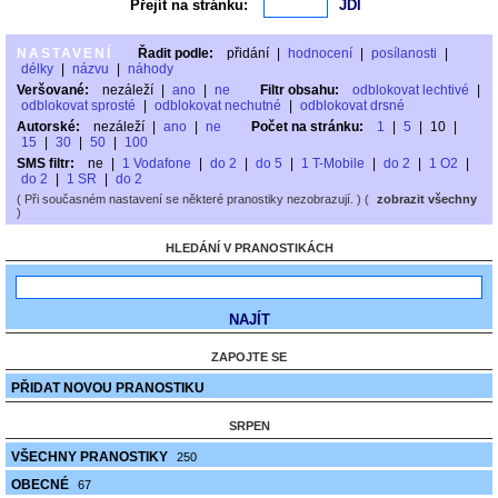
Přejít na stránku:
NASTAVENÍ
Řadit podle:
přidání
|
hodnocení
|
posílanosti
|
délky
|
názvu
|
náhody
Veršované:
nezáleží
|
ano
|
ne
Filtr obsahu:
odblokovat lechtivé
|
odblokovat sprosté
|
odblokovat nechutné
|
odblokovat drsné
Autorské:
nezáleží
|
ano
|
ne
Počet na stránku:
1
|
5
|
10
|
15
|
30
|
50
|
100
SMS filtr:
ne
|
1 Vodafone
|
do 2
|
do 5
|
1 T-Mobile
|
do 2
|
1 O2
|
do 2
|
1 SR
|
do 2
( Při současném nastavení se některé pranostiky nezobrazují. ) (
zobrazit všechny
)
HLEDÁNÍ V PRANOSTIKÁCH
ZAPOJTE SE
PŘIDAT NOVOU PRANOSTIKU
SRPEN
VŠECHNY PRANOSTIKY
250
OBECNÉ
67