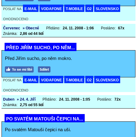
E-MAIL
VODAFONE
T-MOBILE
O2
SLOVENSKO
POSLAT NA
OHODNOCENO
Červenec
» Obecné
Přidáno:
24. 11. 2008 - 1:06
Posláno:
67x
Známka:
2,86 od 44 lidí
PŘED JIŘÍM SUCHO, PO NĚM...
Před Jiřím sucho, po něm mokro.
E-MAIL
VODAFONE
T-MOBILE
O2
SLOVENSKO
POSLAT NA
OHODNOCENO
Duben
» 24. 4. Jiří
Přidáno:
24. 11. 2008 - 1:05
Posláno:
72x
Známka:
2,75 od 55 lidí
PO SVATÉM MATOUŠI ČEPICI NA...
Po svatém Matouši čepici na uši.