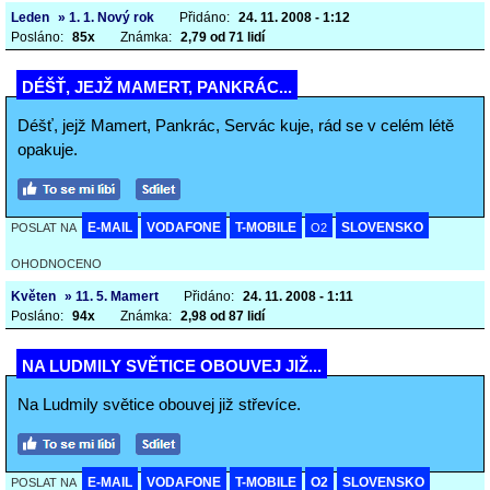
Leden
» 1. 1. Nový rok
Přidáno:
24. 11. 2008 - 1:12
Posláno:
85x
Známka:
2,79 od 71 lidí
DÉŠŤ, JEJŽ MAMERT, PANKRÁC...
Déšť, jejž Mamert, Pankrác, Servác kuje, rád se v celém létě
opakuje.
E-MAIL
VODAFONE
T-MOBILE
SLOVENSKO
POSLAT NA
O2
OHODNOCENO
Květen
» 11. 5. Mamert
Přidáno:
24. 11. 2008 - 1:11
Posláno:
94x
Známka:
2,98 od 87 lidí
NA LUDMILY SVĚTICE OBOUVEJ JIŽ...
Na Ludmily světice obouvej již střevíce.
E-MAIL
VODAFONE
T-MOBILE
O2
SLOVENSKO
POSLAT NA