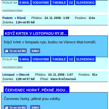
E-MAIL
VODAFONE
T-MOBILE
O2
SLOVENSKO
POSLAT NA
OHODNOCENO
Podzim
» Různé
Přidáno:
24. 11. 2008 - 1:08
Posláno:
114x
Známka:
2,84 od 95 lidí
KDYŽ KRTEK V LISTOPADU RYJE...
Když krtek v listopadu ryje, budou na Vánoce létat komáři.
E-MAIL
VODAFONE
T-MOBILE
O2
SLOVENSKO
POSLAT NA
OHODNOCENO
Listopad
» Obecné
Přidáno:
24. 11. 2008 - 1:07
Posláno:
81x
Známka:
2,89 od 57 lidí
Přidal:
klara Krečmerová
ČERVENEC HORKÝ, PĚKNÉ JSOU...
Červenec horký, pěkné jsou vdolky.