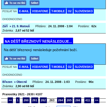
E-MAIL
VODAFONE
T-MOBILE
O2
SLOVENSKO
POSLAT NA
OHODNOCENO
Září
» 21. 9. Matouš
Přidáno:
24. 11. 2008 - 1:04
Posláno:
62x
Známka:
2,67 od 52 lidí
NA DÉŠŤ BŘEZNOVÝ NENÁSLEDUJE...
Na déšť březnový nenásleduje požehnání boží.
E-MAIL
VODAFONE
T-MOBILE
O2
SLOVENSKO
POSLAT NA
OHODNOCENO
Březen
» Obecné
Přidáno:
24. 11. 2008 - 1:03
Posláno:
96x
Známka:
2,90 od 68 lidí
Pranostiky 2621 - 2630 / 4107
<<
1
260
261
262
263
264
265
266
411
>>