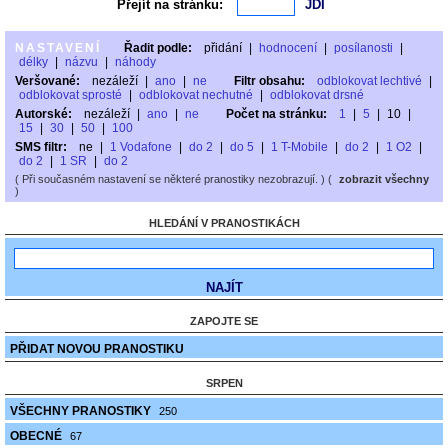
Přejít na stránku:
NASTAVENÍ
Řadit podle:
přidání
|
hodnocení
|
posílanosti
|
délky
|
názvu
|
náhody
Veršované:
nezáleží
|
ano
|
ne
Filtr obsahu:
odblokovat lechtivé
|
odblokovat sprosté
|
odblokovat nechutné
|
odblokovat drsné
Autorské:
nezáleží
|
ano
|
ne
Počet na stránku:
1
|
5
|
10
|
15
|
30
|
50
|
100
SMS filtr:
ne
|
1 Vodafone
|
do 2
|
do 5
|
1 T-Mobile
|
do 2
|
1 O2
|
do 2
|
1 SR
|
do 2
( Při současném nastavení se některé pranostiky nezobrazují. ) (
zobrazit všechny
)
HLEDÁNÍ V PRANOSTIKÁCH
ZAPOJTE SE
PŘIDAT NOVOU PRANOSTIKU
SRPEN
VŠECHNY PRANOSTIKY
250
OBECNÉ
67