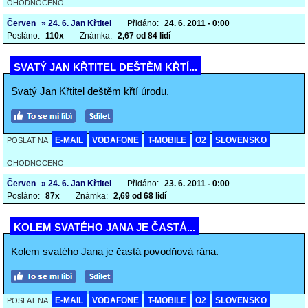
OHODNOCENO
Červen
» 24. 6. Jan Křtitel
Přidáno:
24. 6. 2011 - 0:00
Posláno:
110x
Známka:
2,67 od 84 lidí
SVATÝ JAN KŘTITEL DEŠTĚM KŘTÍ...
Svatý Jan Křtitel deštěm křtí úrodu.
E-MAIL
VODAFONE
T-MOBILE
O2
SLOVENSKO
POSLAT NA
OHODNOCENO
Červen
» 24. 6. Jan Křtitel
Přidáno:
23. 6. 2011 - 0:00
Posláno:
87x
Známka:
2,69 od 68 lidí
KOLEM SVATÉHO JANA JE ČASTÁ...
Kolem svatého Jana je častá povodňová rána.
E-MAIL
VODAFONE
T-MOBILE
O2
SLOVENSKO
POSLAT NA