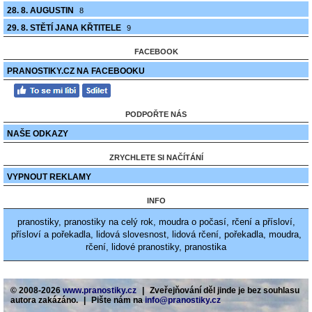
28. 8. AUGUSTIN
8
29. 8. STĚTÍ JANA KŘTITELE
9
FACEBOOK
PRANOSTIKY.CZ NA FACEBOOKU
PODPOŘTE NÁS
NAŠE ODKAZY
ZRYCHLETE SI NAČÍTÁNÍ
VYPNOUT REKLAMY
INFO
pranostiky, pranostiky na celý rok, moudra o počasí, rčení a přísloví,
přísloví a pořekadla, lidová slovesnost, lidová rčení, pořekadla, moudra,
rčení, lidové pranostiky, pranostika
© 2008-2026
www.pranostiky.cz
|
Zveřejňování děl jinde je bez souhlasu
autora zakázáno.
|
Pište nám na
info@pranostiky.cz