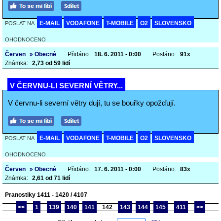
E-MAIL
VODAFONE
T-MOBILE
O2
SLOVENSKO
POSLAT NA
OHODNOCENO
Červen
» Obecné
Přidáno:
18. 6. 2011 - 0:00
Posláno:
91x
Známka:
2,73 od 59 lidí
V ČERVNU-LI SEVERNÍ VĚTRY...
V červnu-li severní větry dují, tu se bouřky opožďují.
E-MAIL
VODAFONE
T-MOBILE
O2
SLOVENSKO
POSLAT NA
OHODNOCENO
Červen
» Obecné
Přidáno:
17. 6. 2011 - 0:00
Posláno:
83x
Známka:
2,61 od 71 lidí
Pranostiky 1411 - 1420 / 4107
<<
1
139
140
141
142
143
144
145
411
>>