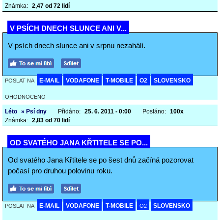
Známka:
2,47 od 72 lidí
V PSÍCH DNECH SLUNCE ANI V...
V psích dnech slunce ani v srpnu nezahálí.
E-MAIL
VODAFONE
T-MOBILE
O2
SLOVENSKO
POSLAT NA
OHODNOCENO
Léto
» Psí dny
Přidáno:
25. 6. 2011 - 0:00
Posláno:
100x
Známka:
2,83 od 70 lidí
OD SVATÉHO JANA KŘTITELE SE PO...
Od svatého Jana Křtitele se po šest dnů začíná pozorovat
počasí pro druhou polovinu roku.
E-MAIL
VODAFONE
T-MOBILE
SLOVENSKO
POSLAT NA
O2