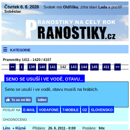
Čtvrtek 6. 8. 2026
Svátek má
Oldřiška
, zítra slaví
Lada
a pozítří
Soběslav
.
KATEGORIE
Pranostiky 1411 - 1420 / 4107
<<
1
139
140
141
142
143
144
145
411
>>
SENO SE USUŠÍ I VE VODĚ, OTAVU...
Seno se usuší i ve vodě, otavu musíš na hrábích.
E-MAIL
VODAFONE
T-MOBILE
O2
SLOVENSKO
POSLAT NA
OHODNOCENO
Léto
» Různé
Přidáno:
26. 6. 2011 - 0:00
Posláno:
94x