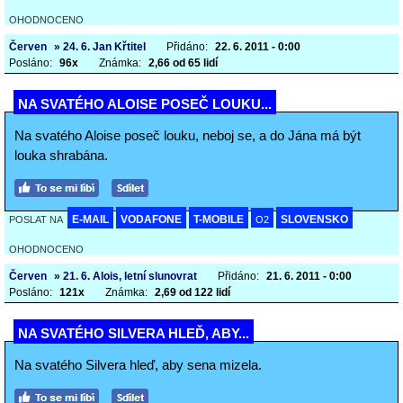
OHODNOCENO
Červen
» 24. 6. Jan Křtitel
Přidáno:
22. 6. 2011 - 0:00
Posláno:
96x
Známka:
2,66 od 65 lidí
NA SVATÉHO ALOISE POSEČ LOUKU...
Na svatého Aloise poseč louku, neboj se, a do Jána má být
louka shrabána.
E-MAIL
VODAFONE
T-MOBILE
SLOVENSKO
POSLAT NA
O2
OHODNOCENO
Červen
» 21. 6. Alois, letní slunovrat
Přidáno:
21. 6. 2011 - 0:00
Posláno:
121x
Známka:
2,69 od 122 lidí
NA SVATÉHO SILVERA HLEĎ, ABY...
Na svatého Silvera hleď, aby sena mizela.